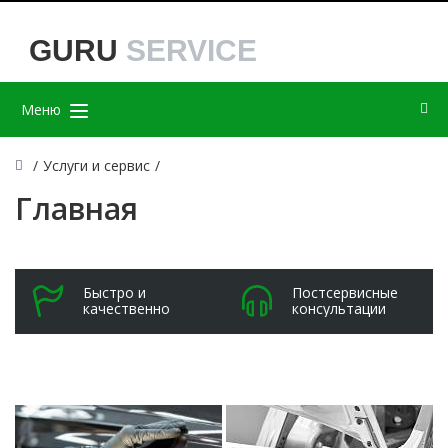
GURU
SERVICE
Меню
/
Услуги и сервис
/
Главная
Быстро и
Постсервисные
качественно
консультации