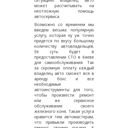
ситуациях владелец авто
может рассчитывать на
неотложную помощь
автосервиса.
Возможно со временем мы
введем весьма популярную
услугу, которая ну уж точно
придется по вкусу большому
количеству автовладельцев.
Её суть будет в
предоставлении СТО в Киеве
для самообслуживания. Так
за скромную оплату каждый
владелец авто сможет вся в
аренду бокс и все
необходимые
автоинструменты для того,
чтобы произвести ремонт
или же сервисное
обслуживание своего
железного коня. Такая услуга
нравится тем автомастерам,
что привыкли производить
ремонт своими руками. К