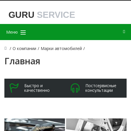
GURU
SERVICE
Меню
/
О компании
/
Марки автомобилей
/
Главная
Быстро и
Постсервисные
качественно
консультации