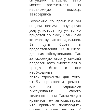
ситуациях владелец авто
может рассчитывать на
неотложную помощь
автосервиса.
Возможно со временем мы
введем весьма популярную
услугу, которая ну уж точно
придется по вкусу большому
количеству автовладельцев.
Её суть будет в
предоставлении СТО в Киеве
для самообслуживания. Так
за скромную оплату каждый
владелец авто сможет вся в
аренду бокс и все
необходимые
автоинструменты для того,
чтобы произвести ремонт
или же сервисное
обслуживание своего
железного коня. Такая услуга
нравится тем автомастерам,
что привыкли производить
ремонт своими руками. К