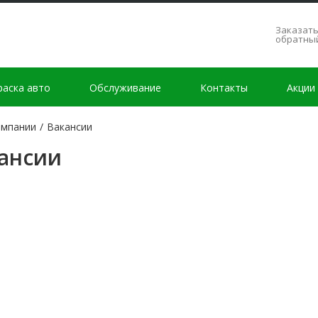
Заказат
обратны
раска авто
Обслуживание
Контакты
Акции
омпании
/
Вакансии
ансии