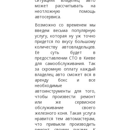
ситуациях владелец авто
может рассчитывать на
неотложную помощь
автосервиса.
Возможно со временем мы
введем весьма популярную
услугу, которая ну уж точно
придется по вкусу большому
количеству автовладельцев.
Её суть будет в
предоставлении СТО в Киеве
для самообслуживания. Так
за скромную оплату каждый
владелец авто сможет вся в
аренду бокс и все
необходимые
автоинструменты для того,
чтобы произвести ремонт
или же сервисное
обслуживание своего
железного коня. Такая услуга
нравится тем автомастерам,
что привыкли производить
ремонт своими руками. К