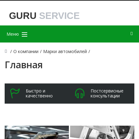
GURU
SERVICE
Меню
/
О компании
/
Марки автомобилей
/
Главная
Быстро и
Постсервисные
качественно
консультации