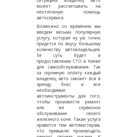
ситуациях владелец авто
может рассчитывать на
неотложную помощь
автосервиса.
Возможно со временем мы
введем весьма популярную
услугу, которая ну уж точно
придется по вкусу большому
количеству автовладельцев.
Её суть будет в
предоставлении СТО в Киеве
для самообслуживания. Так
за скромную оплату каждый
владелец авто сможет вся в
аренду бокс и все
необходимые
автоинструменты для того,
чтобы произвести ремонт
или же сервисное
обслуживание своего
железного коня. Такая услуга
нравится тем автомастерам,
что привыкли производить
ремонт своими руками. К