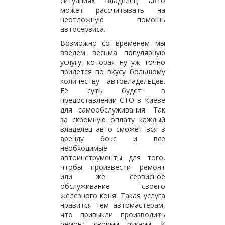
ситуациях владелец авто
может рассчитывать на
неотложную помощь
автосервиса.
Возможно со временем мы
введем весьма популярную
услугу, которая ну уж точно
придется по вкусу большому
количеству автовладельцев.
Её суть будет в
предоставлении СТО в Киеве
для самообслуживания. Так
за скромную оплату каждый
владелец авто сможет вся в
аренду бокс и все
необходимые
автоинструменты для того,
чтобы произвести ремонт
или же сервисное
обслуживание своего
железного коня. Такая услуга
нравится тем автомастерам,
что привыкли производить
ремонт своими руками. К