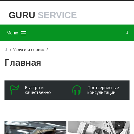
GURU
SERVICE
Меню
/
Услуги и сервис
/
Главная
Быстро и
Постсервисные
качественно
консультации