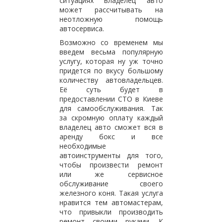
ситуациях владелец авто
может рассчитывать на
неотложную помощь
автосервиса.
Возможно со временем мы
введем весьма популярную
услугу, которая ну уж точно
придется по вкусу большому
количеству автовладельцев.
Её суть будет в
предоставлении СТО в Киеве
для самообслуживания. Так
за скромную оплату каждый
владелец авто сможет вся в
аренду бокс и все
необходимые
автоинструменты для того,
чтобы произвести ремонт
или же сервисное
обслуживание своего
железного коня. Такая услуга
нравится тем автомастерам,
что привыкли производить
ремонт своими руками. К