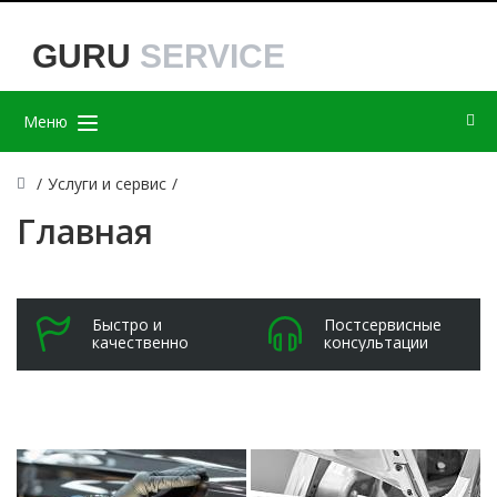
GURU
SERVICE
Меню
/
Услуги и сервис
/
Главная
Быстро и
Постсервисные
качественно
консультации