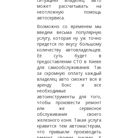
ситуациях владелец авто
может рассчитывать на
неотложную помощь
автосервиса.
Возможно со временем мы
введем весьма популярную
услугу, которая ну уж точно
придется по вкусу большому
количеству автовладельцев.
Её суть будет в
предоставлении СТО в Киеве
для самообслуживания. Так
за скромную оплату каждый
владелец авто сможет вся в
аренду бокс и все
необходимые
автоинструменты для того,
чтобы произвести ремонт
или же сервисное
обслуживание своего
железного коня. Такая услуга
нравится тем автомастерам,
что привыкли производить
ремонт своими руками. К