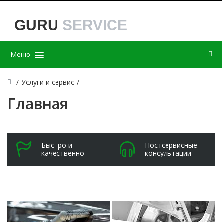
GURU
SERVICE
Меню
/
Услуги и сервис
/
Главная
Быстро и
Постсервисные
качественно
консультации