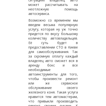
ситуациях владелец авто
может рассчитывать на
неотложную помощь
автосервиса.
Возможно со временем мы
введем весьма популярную
услугу, которая ну уж точно
придется по вкусу большому
количеству автовладельцев.
Её суть будет в
предоставлении СТО в Киеве
для самообслуживания. Так
за скромную оплату каждый
владелец авто сможет вся в
аренду бокс и все
необходимые
автоинструменты для того,
чтобы произвести ремонт
или же сервисное
обслуживание своего
железного коня. Такая услуга
нравится тем автомастерам,
что привыкли производить
ремонт своими руками. К