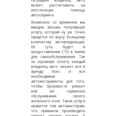
ситуациях владелец авто
может рассчитывать на
неотложную помощь
автосервиса.
Возможно со временем мы
введем весьма популярную
услугу, которая ну уж точно
придется по вкусу большому
количеству автовладельцев.
Её суть будет в
предоставлении СТО в Киеве
для самообслуживания. Так
за скромную оплату каждый
владелец авто сможет вся в
аренду бокс и все
необходимые
автоинструменты для того,
чтобы произвести ремонт
или же сервисное
обслуживание своего
железного коня. Такая услуга
нравится тем автомастерам,
что привыкли производить
ремонт своими руками. К