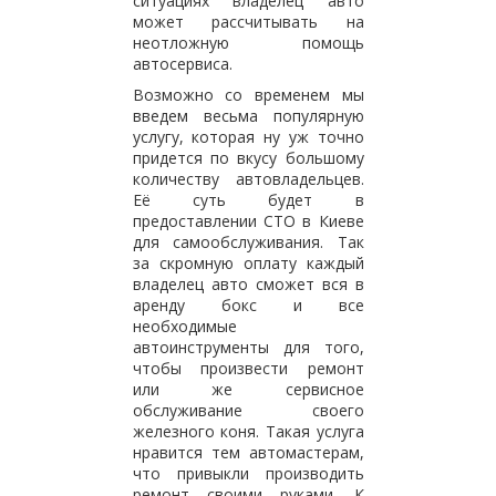
ситуациях владелец авто
может рассчитывать на
неотложную помощь
автосервиса.
Возможно со временем мы
введем весьма популярную
услугу, которая ну уж точно
придется по вкусу большому
количеству автовладельцев.
Её суть будет в
предоставлении СТО в Киеве
для самообслуживания. Так
за скромную оплату каждый
владелец авто сможет вся в
аренду бокс и все
необходимые
автоинструменты для того,
чтобы произвести ремонт
или же сервисное
обслуживание своего
железного коня. Такая услуга
нравится тем автомастерам,
что привыкли производить
ремонт своими руками. К