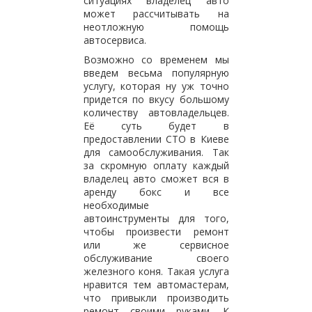
ситуациях владелец авто
может рассчитывать на
неотложную помощь
автосервиса.
Возможно со временем мы
введем весьма популярную
услугу, которая ну уж точно
придется по вкусу большому
количеству автовладельцев.
Её суть будет в
предоставлении СТО в Киеве
для самообслуживания. Так
за скромную оплату каждый
владелец авто сможет вся в
аренду бокс и все
необходимые
автоинструменты для того,
чтобы произвести ремонт
или же сервисное
обслуживание своего
железного коня. Такая услуга
нравится тем автомастерам,
что привыкли производить
ремонт своими руками. К