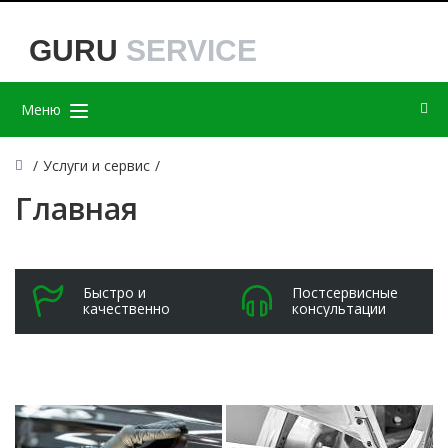
GURU
SERVICE
Меню
/
Услуги и сервис
/
Главная
Быстро и
Постсервисные
качественно
консультации