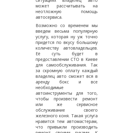
ситуациях владелец авто
может рассчитывать на
неотложную помощь
автосервиса.
Возможно со временем мы
введем весьма популярную
услугу, которая ну уж точно
придется по вкусу большому
количеству автовладельцев.
Её суть будет в
предоставлении СТО в Киеве
для самообслуживания. Так
за скромную оплату каждый
владелец авто сможет вся в
аренду бокс и все
необходимые
автоинструменты для того,
чтобы произвести ремонт
или же сервисное
обслуживание своего
железного коня. Такая услуга
нравится тем автомастерам,
что привыкли производить
ремонт своими руками. К